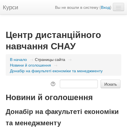
Курси
Вы не вошли в систему (
Вход
)
Русский ‎(ru)‎
Центр дистанційного
навчання СНАУ
В начало
→
Страницы сайта
→
Новини й оголошення
→
Донабір на факультеті економіки та менеджменту
Новини й оголошення
Донабір на факультеті економіки
та менеджменту